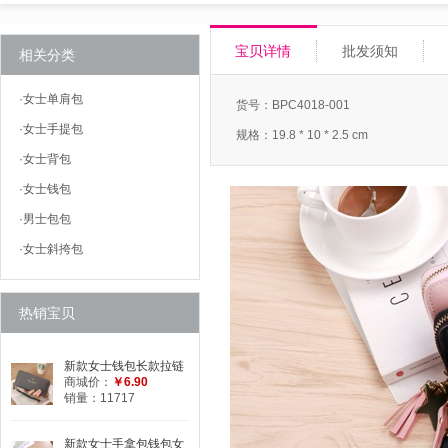
宝贝详情
批发须知
相关分类
·
女士单肩包
货号：BPC4018-001
·
女士手提包
规格：19.8 * 10 * 2.5 cm
·
女士背包
·
女士钱包
·
男士包包
·
女士斜挎包
热销宝贝
新款女士钱包长款拉链
女式手拿包大容量钱夹
商城价：
￥6.90
荔枝纹手包手机包
销量：11717
新款女士手拿包钱包女