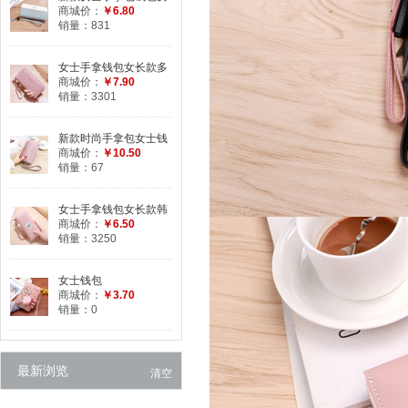
学生长款简约撞色拼接
商城价：
￥6.80
拉链手腕包手机包
销量：831
女士手拿钱包女长款多
功能包韩版学生钱夹时
商城价：
￥7.90
尚格纹拉链手机包
销量：3301
新款时尚手拿包女士钱
包长款零钱包手机包大
商城价：
￥10.50
容量手抓包女小包
销量：67
女士手拿钱包女长款韩
版小清新拉链多功能大
商城价：
￥6.50
容量时尚手机包皮夹
销量：3250
女士钱包
商城价：
￥3.70
销量：0
最新浏览
清空