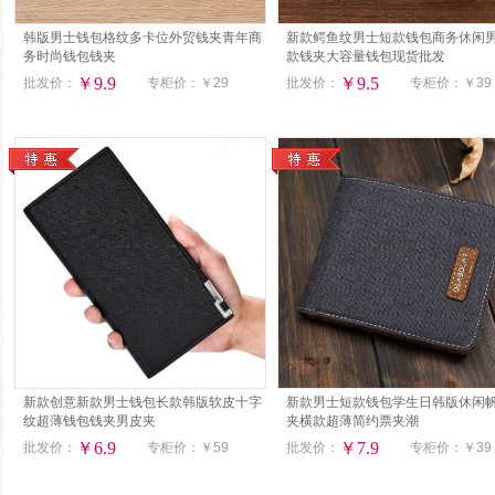
韩版男士钱包格纹多卡位外贸钱夹青年商
新款鳄鱼纹男士短款钱包商务休闲
务时尚钱包钱夹
款钱夹大容量钱包现货批发
￥9.9
￥9.5
批发价：
专柜价：
￥29
批发价：
专柜价：
￥39
新款创意新款男士钱包长款韩版软皮十字
新款男士短款钱包学生日韩版休闲
纹超薄钱包钱夹男皮夹
夹横款超薄简约票夹潮
￥6.9
￥7.9
批发价：
专柜价：
￥59
批发价：
专柜价：
￥39