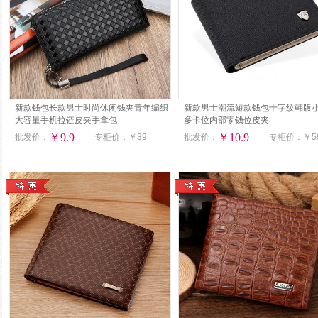
新款钱包长款男士时尚休闲钱夹青年编织
新款男士潮流短款钱包十字纹韩版
大容量手机拉链皮夹手拿包
多卡位内部零钱位皮夹
￥9.9
￥10.9
批发价：
专柜价：
￥39
批发价：
专柜价：
￥5