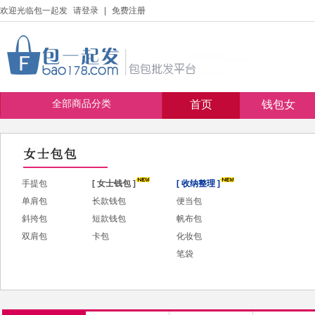
欢迎光临包一起发
请登录
|
免费注册
全部商品分类
首页
钱包女
手提包
[ 女士钱包 ]
[ 收纳整理 ]
单肩包
长款钱包
便当包
斜挎包
短款钱包
帆布包
双肩包
卡包
化妆包
笔袋