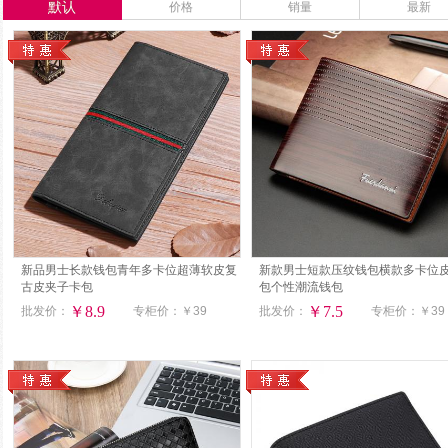
默认
价格
销量
最新
新品男士长款钱包青年多卡位超薄软皮复
新款男士短款压纹钱包横款多卡位
古皮夹子卡包
包个性潮流钱包
￥8.9
￥7.5
批发价：
专柜价：
￥39
批发价：
专柜价：
￥39