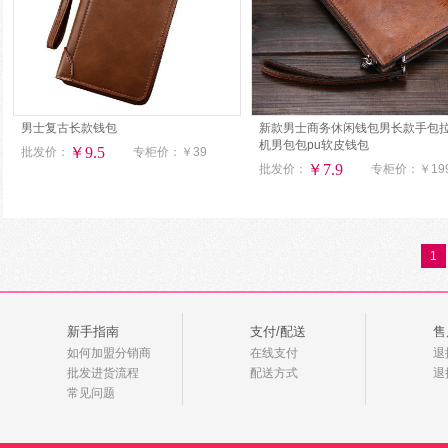
男士复古长款钱包
新款男士商务休闲钱包男长款手包
机男包包pu软皮钱包
￥9.5
批发价：
专柜价：
￥39
￥7.9
批发价：
专柜价：
￥19
1
新手指南
支付/配送
售
如何加盟分销商
在线支付
退
批发进货流程
配送方式
退
常见问题