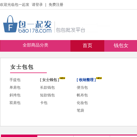
欢迎光临包一起发
请登录
|
免费注册
全部商品分类
首页
钱包女
手提包
[ 女士钱包 ]
[ 收纳整理 ]
单肩包
长款钱包
便当包
斜挎包
短款钱包
帆布包
双肩包
卡包
化妆包
笔袋