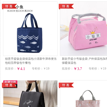
创意手提饭盒袋保温包小清新牛津布便当
新款手提小号饭盒袋 户外保温包加
包铝箔带饭包午餐包
保暖保温包
￥4.1
￥3.7
批发价：
专柜价：
￥19
批发价：
专柜价：
￥19