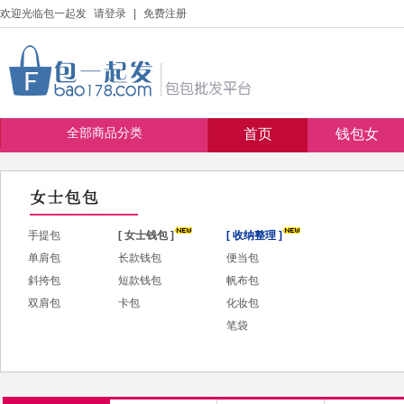
欢迎光临包一起发
请登录
|
免费注册
全部商品分类
首页
钱包女
手提包
[ 女士钱包 ]
[ 收纳整理 ]
单肩包
长款钱包
便当包
斜挎包
短款钱包
帆布包
双肩包
卡包
化妆包
笔袋