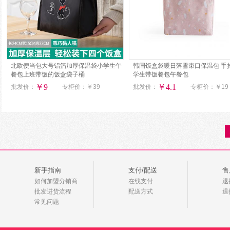
北欧便当包大号铝箔加厚保温袋小学生午
韩国饭盒袋暖日落雪束口保温包 手
餐包上班带饭的饭盒袋子桶
学生带饭餐包午餐包
￥9
￥4.1
批发价：
专柜价：
￥39
批发价：
专柜价：
￥19
新手指南
支付/配送
售
如何加盟分销商
在线支付
退
批发进货流程
配送方式
退
常见问题