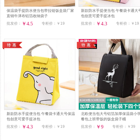
保温袋手提防水便当包带拉链饭盒袋厂家
新款防水手提便当包 午餐袋卡通大
直销牛津布铝箔收纳袋子
包创意可爱手提冰包
￥4.5
￥4.3
批发价：
专柜价：
￥19
批发价：
专柜价：
￥19
新款防水手提便当包 午餐袋卡通大号保温
北欧便当包大号铝箔加厚保温袋小
包创意可爱手提冰包
餐包上班带饭的饭盒袋子桶
￥4.3
￥9
批发价：
专柜价：
￥19
批发价：
专柜价：
￥39