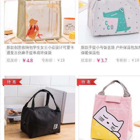
新款创意收纳包学生女士小众设计可爱卡
新款手提小号饭盒袋 户外保温包加
通复古仿麻手提单肩环保袋
保暖保温包
￥4.8
￥3.7
批发价：
专柜价：
￥19
批发价：
专柜价：
￥19