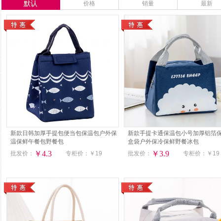
默认
价格
销量
最新
新款日韩加厚手提包便当包保温包户外保
新款手提卡通保温包小号加厚铝箔
温保鲜午餐包野餐包
盒袋户外保冷保鲜野餐冰包
￥4.3
￥3.9
批发价：
专柜价：
￥19
批发价：
专柜价：
￥19