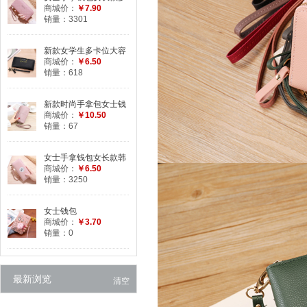
功能包韩版学生钱夹时
商城价：
￥7.90
尚格纹拉链手机包
销量：3301
新款女学生多卡位大容
量多功能女士手拿钱包
商城价：
￥6.50
猫咪青年手机包
销量：618
新款时尚手拿包女士钱
包长款零钱包手机包大
商城价：
￥10.50
容量手抓包女小包
销量：67
女士手拿钱包女长款韩
版小清新拉链多功能大
商城价：
￥6.50
容量时尚手机包皮夹
销量：3250
女士钱包
商城价：
￥3.70
销量：0
最新浏览
清空