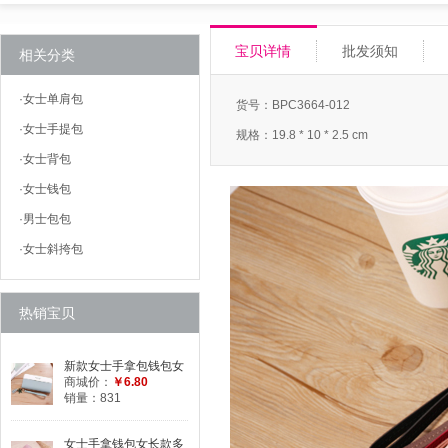
宝贝详情
批发须知
相关分类
·
女士单肩包
货号：BPC3664-012
·
女士手提包
规格：19.8 * 10 * 2.5 cm
·
女士背包
·
女士钱包
·
男士包包
·
女士斜挎包
热销宝贝
新款女士手拿包钱包女
学生长款简约撞色拼接
商城价：
￥6.80
拉链手腕包手机包
销量：831
女士手拿钱包女长款多