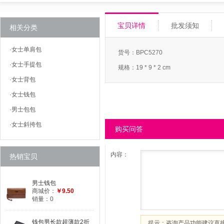
宝贝详情
批发须知
相关分类
·
女士单肩包
货号：BPC5270
·
女士手提包
规格：19 * 9 * 2 cm
·
女士背包
·
女士钱包
·
男士包包
·
女士斜挎包
购买问答
内容：
热销宝贝
男士钱包
商城价：
￥9.50
销量：0
钱包男长款超薄款2折
提示：咨询产品功能建议直