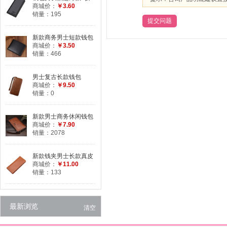
钱夹男士休闲简约纯色
商城价：
￥3.60
皮夹子卡包一体银包
销量：195
新款商务男士短款钱包
青年商务皮夹票夹特价
商城价：
￥3.50
学生钱夹
销量：466
男士复古长款钱包
商城价：
￥9.50
销量：0
新款男士商务休闲钱包
男长款手包拉链手机男
商城价：
￥7.90
包包pu软皮钱包
销量：2078
新款钱夹男士长款真皮
钱包皮夹子韩版超薄款
商城价：
￥11.00
2折男女通用款
销量：133
最新浏览
清空