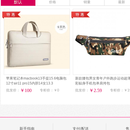
默认
价格
销量
最新
苹果笔记本macbook13手提15.6电脑包
新款腰包男女青年户外跑步运动超
12寸air11 pro15内胆14女13.3
彩贴身手机包单肩挎包
￥100
￥2.59
批发价：
专柜价：
￥0
批发价：
专柜价：
￥1
新手指南
支付/配送
售