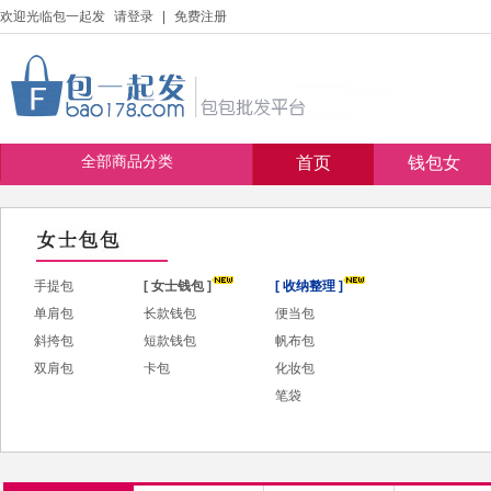
欢迎光临包一起发
请登录
|
免费注册
全部商品分类
首页
钱包女
手提包
[ 女士钱包 ]
[ 收纳整理 ]
单肩包
长款钱包
便当包
斜挎包
短款钱包
帆布包
双肩包
卡包
化妆包
笔袋