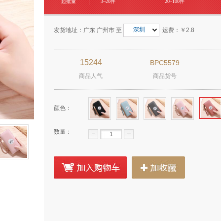
|
起批量
3~20件
20~100件
深圳
发货地址：广东 广州市 至
运费：
￥2.8
15244
BPC5579
商品人气
商品货号
颜色：
数量：