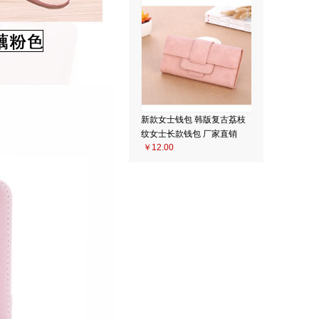
新款女士钱包 韩版复古荔枝
纹女士长款钱包 厂家直销
￥12.00