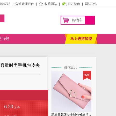
494778
|
分销管理后台
|
收藏网站
|
官方微信
|
网站公告
购物车
便当包
马上进货加盟
大容量时尚手机包皮夹
推荐宝贝
6.50
元/件
新款日韩版女士钱包长款搭...