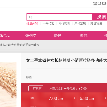
13828
批发外贸
|
一件代发
|
同行调货
|
来样定制
|
跨境贸易
钱包女
钱包男
腰包
胸包
链多功能大容量时尚手机包皮夹
女士手拿钱包女长款韩版小清新拉链多功能
标签：
一件代发
本商品支持一件代发：￥7.00
7.00
6.80
|
>
>
价格
元/件
元/件