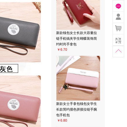
新款钱包女士长款大容量拉
链手机钱夹学生蝴蝶装饰简
约时尚手拿包
￥6.70
扫
新款女士手拿包钱包女学生
长款简约撞色拼接拉链手腕
包手机包
￥6.80