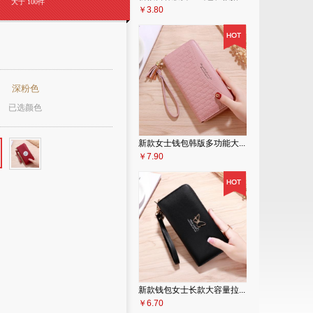
大于 100件
￥3.80
深粉色
已选颜色
新款女士钱包韩版多功能大...
￥7.90
新款钱包女士长款大容量拉...
￥6.70