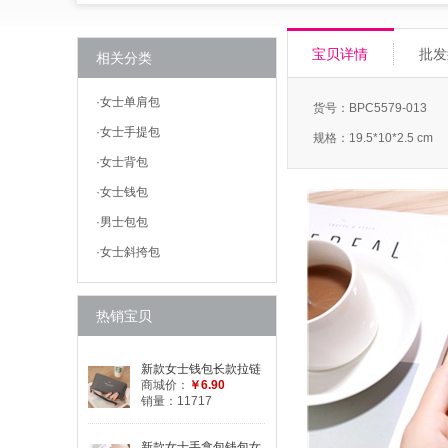
宝贝详情
批发
相关分类
·
女士单肩包
货号：BPC5579-013
·
女士手提包
规格：19.5*10*2.5 cm
·
女士背包
·
女士钱包
·
男士包包
·
女士斜挎包
热销宝贝
新款女士钱包长款拉链
女式手拿包大容量钱夹
商城价：
￥6.90
荔枝纹手包手机包
销量：11717
新款女士手拿包钱包女