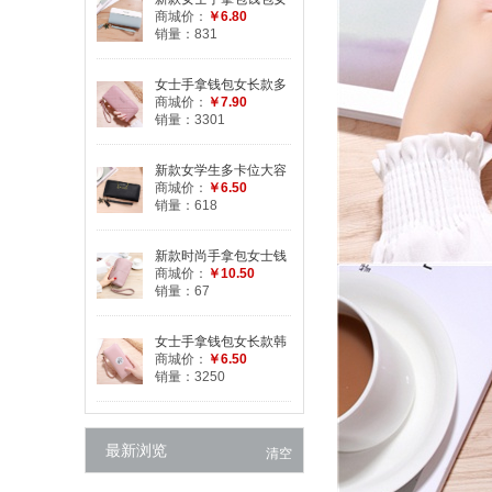
学生长款简约撞色拼接
商城价：
￥6.80
拉链手腕包手机包
销量：831
女士手拿钱包女长款多
功能包韩版学生钱夹时
商城价：
￥7.90
尚格纹拉链手机包
销量：3301
新款女学生多卡位大容
量多功能女士手拿钱包
商城价：
￥6.50
猫咪青年手机包
销量：618
新款时尚手拿包女士钱
包长款零钱包手机包大
商城价：
￥10.50
容量手抓包女小包
销量：67
女士手拿钱包女长款韩
版小清新拉链多功能大
商城价：
￥6.50
容量时尚手机包皮夹
销量：3250
最新浏览
清空