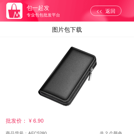
包一起发
<< 返回
专业包包批发平台
图片包下载
批发价： ¥ 6.90
商品货号：
AFC5280
共
2 个颜色